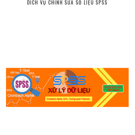
DICH VỤ CHỈNH SỬA SỐ LIỆU SPSS