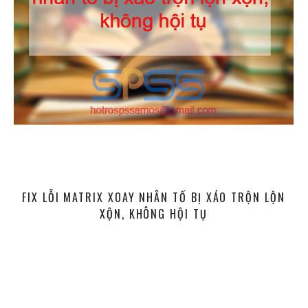
FIX LỖI MATRIX XOAY NHÂN TỐ BỊ XÁO TRỘN LỘN
XỘN, KHÔNG HỘI TỤ